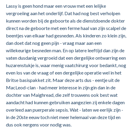
Lassy is geen hond maar een vrouw met een lelijke
vergroeiing aan het onderlijf. Dat had nog best verholpen
kunnen worden bij de geboorte als de dienstdoende dokter
direct na de geboorte met een ferme haal van zijn scalpel de
beentjes van elkaar had gesneden. Als kinderen zo klein zijn,
dan doet dat nog geen pijn - vraag maar aan een
willekeurige besneden man. En op latere leeftijd dan zijn de
vaten dusdanig vergroeid dat een dergelijke ontwarring een
huzarenstukje is, waar menig vaatchirurg voor bedankt, nog
even los van de vraag of een dergelijke operatie wel in het
Britse basispakket zit. Maar deze arts dus - eentje uit de
MacLeod-clan - had meer interesse in zijn gin dan in de
dochter van Maighread, die zelf trouwens ook best wat
aandacht had kunnen gebruiken aangezien zij enkele dagen
overleed aan puerperale sepsis. Wat - laten we eerlijk zijn -
in de 20ste eeuw toch niet meer helemaal van deze tijd en
dus ook nergens voor nodig was.