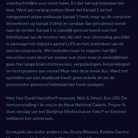
overdrachtelijke vuur moet halen. En dat val nog helemaal niet
mee. Want pas na lang zoeken bleek dat kanaal 1 op het
mengpaneel aldaar weliswaar kanaal 1 heet, maar op de computer
binnenkomt op kanaal 3 (drie) en vandaar dan gesubmixt wordt
naar de zender. Kanaal 1 is namelijk gereserveerd voor het
linkerkanaal van de monitor-mix die niet voor uitzending geschikt
is vanwege het onjuiste aantal LUFS en het ontbreken van de
mastercompressie. We bedoelen maar te zeggen: het lijkt
misschien soms alsof we zomaar wat doen maar in werkelijkheid
gaan hier lange brainstormsessies, vergaderingen, besprekingen
en testopnames aan vooraf. Maar niet deze week dus. Want het
opstellen van een draaiboek heeft geen enkele zin als de
presentator gewoond helemaal niet komt opdagen.
Met: Het David Hasselhoff-museum. Nick & Simon. Bus 200. De
tentoonstelling I do you in de Neue National Galerie. Proper Sr.
doet verslag van het Berlijnse Filmfestival en Fela P en Einstein
verklaren het universum.
En muziek van onder andere Lulu, Busta Rhymes, Bobbie Gentry,