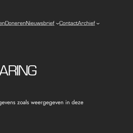
gen
Doneren
Nieuwsbrief
Contact
Archief
ARING
egevens zoals weergegeven in deze