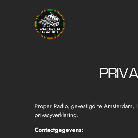
Ga
naar
de
inhoud
PRIV
Proper Radio, gevestigd te Amsterdam, 
privacyverklaring.
Contactgegevens: