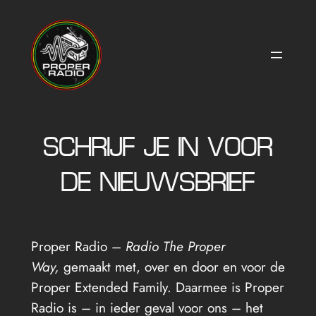
Ga
naar
de
inhoud
SCHRIJF JE IN VOOR
DE NIEUWSBRIEF
Proper Radio –
Radio The Proper
Way,
gemaakt met, over en door en voor de
Proper Extended Family. Daarmee is Proper
Radio is – in ieder geval voor ons – het